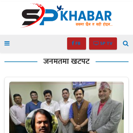
FB
SP TV
जनमतमा खटपट