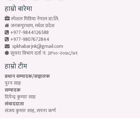
हाम्रो बारेमा
स्पेशल मिडिया नेपाल प्रा.लि.
जनकपुरधाम, मधेश प्रदेश
+977-9844126588
+977-9807672844
spkhabarjnk@gmail.com
सूचना विभाग दर्ता नं: ३१५०-२०७८/७९
हाम्रो टीम
प्रधान सम्पादक/सञ्चालक
पुरन साह
सम्पादक
दिपेन्द्र कुमार साह
संवाददाता
संजय कुमार साह, सपना कर्ण
Designed by:
PROTECH