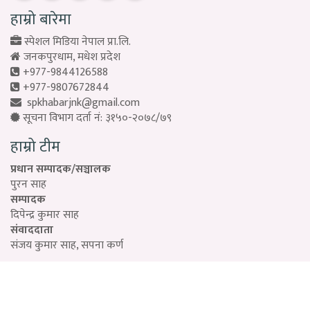
हाम्रो बारेमा
स्पेशल मिडिया नेपाल प्रा.लि.
जनकपुरधाम, मधेश प्रदेश
+977-9844126588
+977-9807672844
spkhabarjnk@gmail.com
सूचना विभाग दर्ता नं: ३१५०-२०७८/७९
हाम्रो टीम
प्रधान सम्पादक/सञ्चालक
पुरन साह
सम्पादक
दिपेन्द्र कुमार साह
संवाददाता
संजय कुमार साह, सपना कर्ण
Designed by:
PROTECH