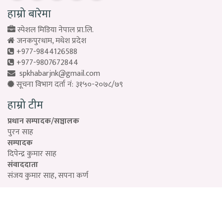
हाम्रो बारेमा
स्पेशल मिडिया नेपाल प्रा.लि.
जनकपुरधाम, मधेश प्रदेश
+977-9844126588
+977-9807672844
spkhabarjnk@gmail.com
सूचना विभाग दर्ता नं: ३१५०-२०७८/७९
हाम्रो टीम
प्रधान सम्पादक/सञ्चालक
पुरन साह
सम्पादक
दिपेन्द्र कुमार साह
संवाददाता
संजय कुमार साह, सपना कर्ण
Designed by:
PROTECH