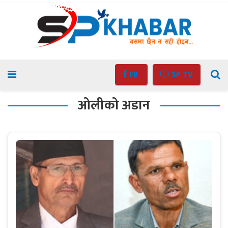
FB
SP TV
ओलीको अडान