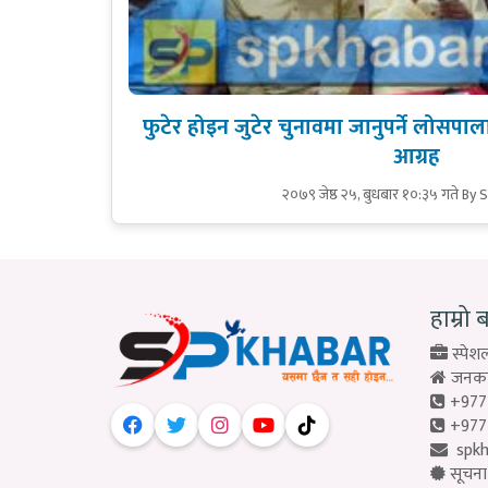
फुटेर होइन जुटेर चुनावमा जानुपर्ने लोसप
आग्रह
२०७९ जेष्ठ २५, बुधबार १०:३५ गते
By 
हाम्रो 
स्पेशल
जनकपु
+977
+977
spk
सूचना 