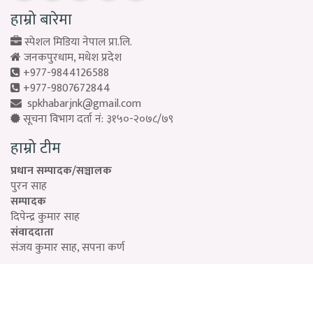
हाम्रो बारेमा
स्पेशल मिडिया नेपाल प्रा.लि.
जनकपुरधाम, मधेश प्रदेश
+977-9844126588
+977-9807672844
spkhabarjnk@gmail.com
सूचना विभाग दर्ता नं: ३१५०-२०७८/७९
हाम्रो टीम
प्रधान सम्पादक/सञ्चालक
पुरन साह
सम्पादक
दिपेन्द्र कुमार साह
संवाददाता
संजय कुमार साह, सपना कर्ण
Designed by:
PROTECH