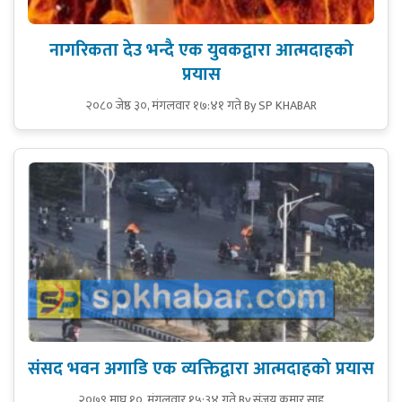
नागरिकता देउ भन्दै एक युवकद्वारा आत्मदाहको
प्रयास
२०८० जेष्ठ ३०, मंगलवार १७:४१ गते
By SP KHABAR
संसद भवन अगाडि एक व्यक्तिद्वारा आत्मदाहको प्रयास
२०७९ माघ १०, मंगलवार १५:३४ गते
By संजय कुमार साह