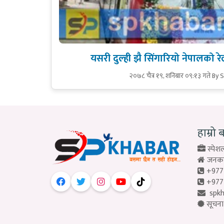
यसरी दुल्ही झै सिंगारियो नेपालको
२०७८ चैत्र १९, शनिबार ०९:१३ गते
By 
हाम्रो 
स्पेशल
जनकपु
+977
+977
spk
सूचना 