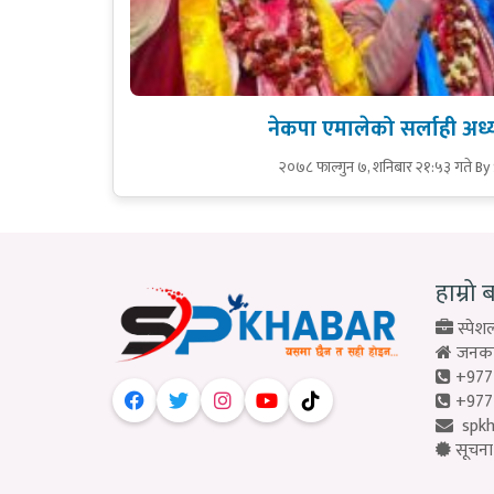
नेकपा एमालेको सर्लाही अध्
२०७८ फाल्गुन ७, शनिबार २१:५३ गते
By
हाम्रो 
स्पेशल
जनकपु
+977
+977
spk
सूचना 