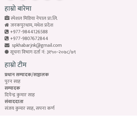
हाम्रो बारेमा
स्पेशल मिडिया नेपाल प्रा.लि.
जनकपुरधाम, मधेश प्रदेश
+977-9844126588
+977-9807672844
spkhabarjnk@gmail.com
सूचना विभाग दर्ता नं: ३१५०-२०७८/७९
हाम्रो टीम
प्रधान सम्पादक/सञ्चालक
पुरन साह
सम्पादक
दिपेन्द्र कुमार साह
संवाददाता
संजय कुमार साह, सपना कर्ण
Designed by:
PROTECH