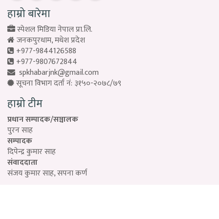
हाम्रो बारेमा
स्पेशल मिडिया नेपाल प्रा.लि.
जनकपुरधाम, मधेश प्रदेश
+977-9844126588
+977-9807672844
spkhabarjnk@gmail.com
सूचना विभाग दर्ता नं: ३१५०-२०७८/७९
हाम्रो टीम
प्रधान सम्पादक/सञ्चालक
पुरन साह
सम्पादक
दिपेन्द्र कुमार साह
संवाददाता
संजय कुमार साह, सपना कर्ण
Designed by:
PROTECH