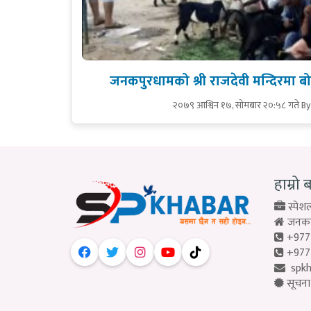
जनकपुरधामको श्री राजदेवी मन्दिरमा बोक
२०७९ आश्विन १७, सोमबार २०:५८ गते
By
हाम्रो 
स्पेशल
जनकपु
+977
+977
spk
सूचना 