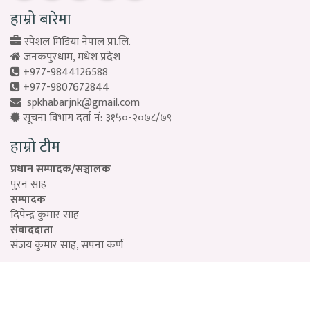
हाम्रो बारेमा
स्पेशल मिडिया नेपाल प्रा.लि.
जनकपुरधाम, मधेश प्रदेश
+977-9844126588
+977-9807672844
spkhabarjnk@gmail.com
सूचना विभाग दर्ता नं: ३१५०-२०७८/७९
हाम्रो टीम
प्रधान सम्पादक/सञ्चालक
पुरन साह
सम्पादक
दिपेन्द्र कुमार साह
संवाददाता
संजय कुमार साह, सपना कर्ण
Designed by:
PROTECH