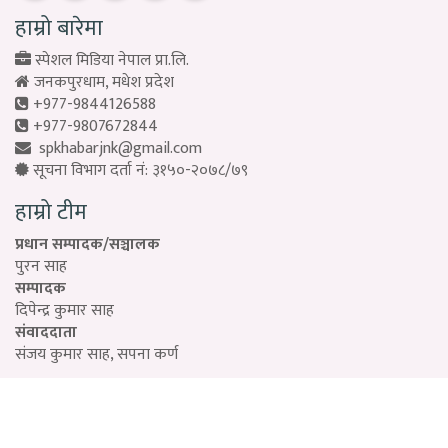
हाम्रो बारेमा
स्पेशल मिडिया नेपाल प्रा.लि.
जनकपुरधाम, मधेश प्रदेश
+977-9844126588
+977-9807672844
spkhabarjnk@gmail.com
सूचना विभाग दर्ता नं: ३१५०-२०७८/७९
हाम्रो टीम
प्रधान सम्पादक/सञ्चालक
पुरन साह
सम्पादक
दिपेन्द्र कुमार साह
संवाददाता
संजय कुमार साह, सपना कर्ण
Designed by:
PROTECH