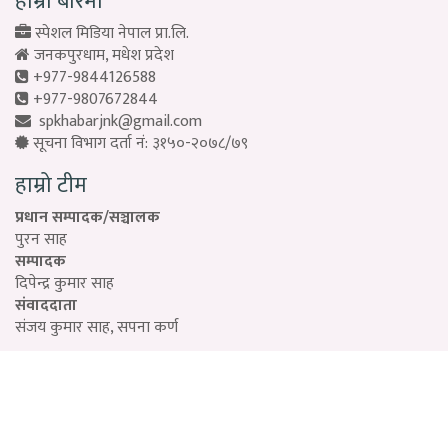
हाम्रो बारेमा
स्पेशल मिडिया नेपाल प्रा.लि.
जनकपुरधाम, मधेश प्रदेश
+977-9844126588
+977-9807672844
spkhabarjnk@gmail.com
सूचना विभाग दर्ता नं: ३१५०-२०७८/७९
हाम्रो टीम
प्रधान सम्पादक/सञ्चालक
पुरन साह
सम्पादक
दिपेन्द्र कुमार साह
संवाददाता
संजय कुमार साह, सपना कर्ण
Designed by:
PROTECH
©2026 Special Media Pvt. ltd | All Rights Reserved.