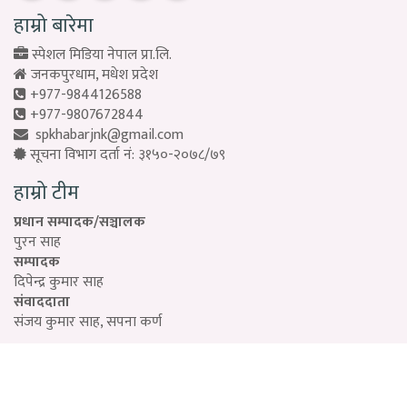
हाम्रो बारेमा
स्पेशल मिडिया नेपाल प्रा.लि.
जनकपुरधाम, मधेश प्रदेश
+977-9844126588
+977-9807672844
spkhabarjnk@gmail.com
सूचना विभाग दर्ता नं: ३१५०-२०७८/७९
हाम्रो टीम
प्रधान सम्पादक/सञ्चालक
पुरन साह
सम्पादक
दिपेन्द्र कुमार साह
संवाददाता
संजय कुमार साह, सपना कर्ण
Designed by:
PROTECH