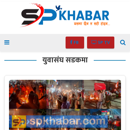
FB
SP TV
युवासंघ सडकमा