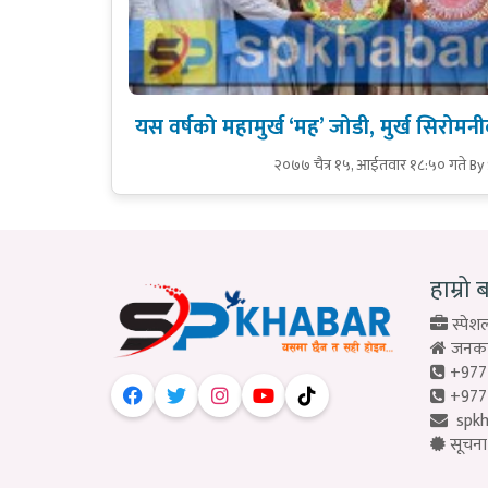
यस वर्षको महामुर्ख ‘मह’ जोडी, मुर्ख सिरोमन
२०७७ चैत्र १५, आईतवार १८:५० गते
By
हाम्रो 
स्पेशल
जनकपु
+977
+977
spk
सूचना 