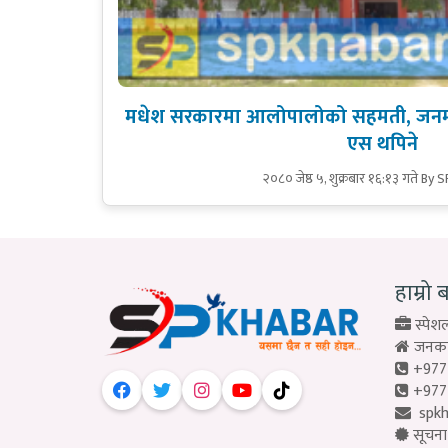
मधेश सरकारमा आलोपालोको सहमती, जनमत 
एस थपिने
२०८० जेष्ठ ५, शुक्रबार १६:१३ गते
By S
हाम्रो 
स्पेशल
जनकपु
+977
+977
spk
सूचना 