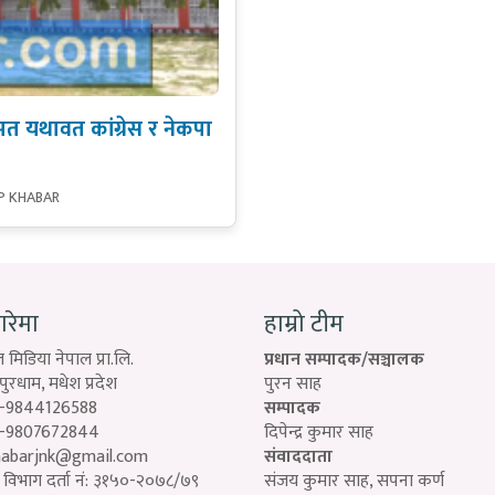
यथावत कांग्रेस र नेकपा
P KHABAR
बारेमा
हाम्रो टीम
 मिडिया नेपाल प्रा.लि.
प्रधान सम्पादक/सञ्चालक
रधाम, मधेश प्रदेश
पुरन साह
-9844126588
सम्पादक
-9807672844
दिपेन्द्र कुमार साह
habarjnk@gmail.com
संवाददाता
विभाग दर्ता नं: ३१५०-२०७८/७९
संजय कुमार साह, सपना कर्ण