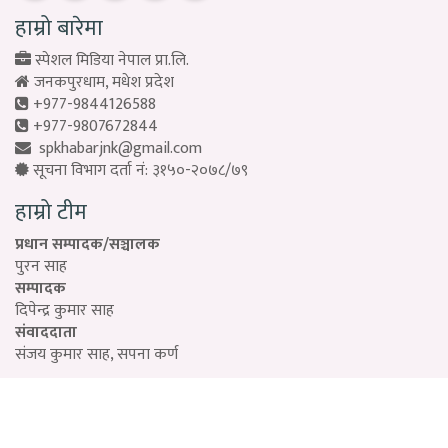
हाम्रो बारेमा
स्पेशल मिडिया नेपाल प्रा.लि.
जनकपुरधाम, मधेश प्रदेश
+977-9844126588
+977-9807672844
spkhabarjnk@gmail.com
सूचना विभाग दर्ता नं: ३१५०-२०७८/७९
हाम्रो टीम
प्रधान सम्पादक/सञ्चालक
पुरन साह
सम्पादक
दिपेन्द्र कुमार साह
संवाददाता
संजय कुमार साह, सपना कर्ण
Designed by:
PROTECH