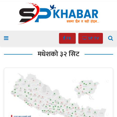
FB
SP TV
मधेशको ३२ सिट