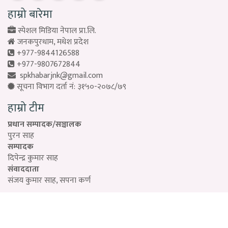
हाम्रो बारेमा
स्पेशल मिडिया नेपाल प्रा.लि.
जनकपुरधाम, मधेश प्रदेश
+977-9844126588
+977-9807672844
spkhabarjnk@gmail.com
सूचना विभाग दर्ता नं: ३१५०-२०७८/७९
हाम्रो टीम
प्रधान सम्पादक/सञ्चालक
पुरन साह
सम्पादक
दिपेन्द्र कुमार साह
संवाददाता
संजय कुमार साह, सपना कर्ण
Designed by:
PROTECH