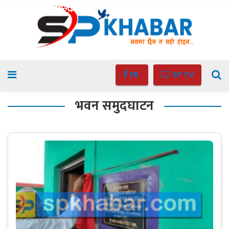
FB
SP TV
भवन समुदघाटन