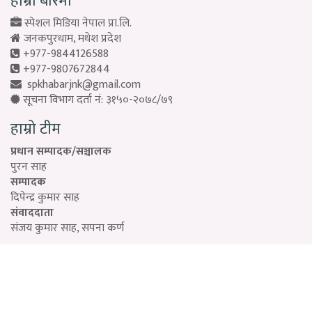
हाम्रो बारेमा
स्पेशल मिडिया नेपाल प्रा.लि.
जनकपुरधाम, मधेश प्रदेश
+977-9844126588
+977-9807672844
spkhabarjnk@gmail.com
सूचना विभाग दर्ता नं: ३१५०-२०७८/७९
हाम्रो टीम
प्रधान सम्पादक/सञ्चालक
पुरन साह
सम्पादक
दिपेन्द्र कुमार साह
संवाददाता
संजय कुमार साह, सपना कर्ण
Designed by:
PROTECH
©2026 Special Media Pvt. ltd | All Rights Reserved.