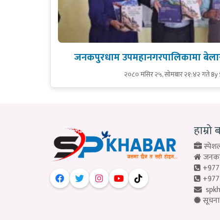
जनकपुरधाम उपमहानगरपालिकामा बेलाय
२०८० मंसिर २५, सोमबार २१:४२ गते
By
हाम्रो 
स्पेशल
जनकपु
+977
+977
spk
सूचना 