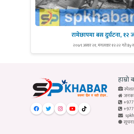
रामेछापमा बस दुर्घटना, १२ ज
२०७९ असार २१, मंगलवार १२:२२ गते
By स
हाम्रो 
स्पेशल
जनकपु
+977
+977
spk
सूचना 