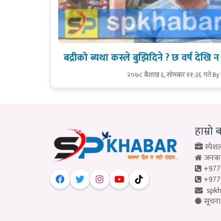
बद्रीको ब्यथा कस्ले बुझिदिने ? छ वर्ष देख
२०७८ बैशाख ६, सोमबार ११:३६ गते
By 
हाम्रो 
स्पेशल
जनकपु
+977
+977
spk
सूचना 