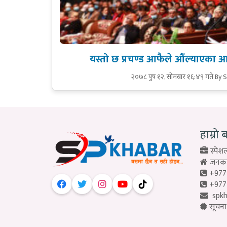
यस्तो छ प्रचण्ड आफैले औंल्याएका 
२०७८ पुष १२, सोमबार १६:४९ गते
By 
हाम्रो 
स्पेशल
जनकपु
+977
+977
spk
सूचना 