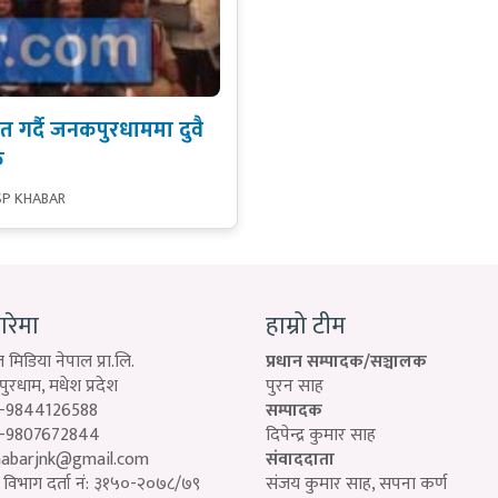
गत गर्दै जनकपुरधाममा दुवै
क
SP KHABAR
बारेमा
हाम्रो टीम
 मिडिया नेपाल प्रा.लि.
प्रधान सम्पादक/सञ्चालक
रधाम, मधेश प्रदेश
पुरन साह
-9844126588
सम्पादक
-9807672844
दिपेन्द्र कुमार साह
habarjnk@gmail.com
संवाददाता
विभाग दर्ता नं: ३१५०-२०७८/७९
संजय कुमार साह, सपना कर्ण