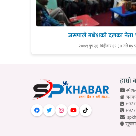
जसपाले मधेशको दलका नेता भो
२०७९ पुष २१, बिहीबार १९:३७ गते
By 
हाम्रो 
स्पेशल
जनकपु
+977
+977
spk
सूचना 