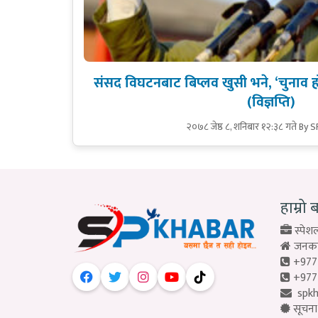
संसद विघटनबाट बिप्लव खुसी भने, ‘चुनाव ह
(विज्ञप्ति)
२०७८ जेष्ठ ८, शनिबार १२:३८ गते
By S
हाम्रो 
स्पेशल
जनकपु
+977
+977
spk
सूचना 