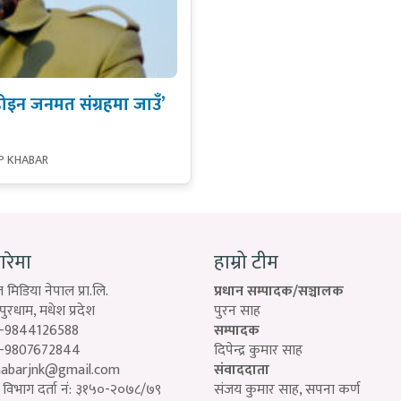
ोइन जनमत संग्रहमा जाउँ’
P KHABAR
बारेमा
हाम्रो टीम
 मिडिया नेपाल प्रा.लि.
प्रधान सम्पादक/सञ्चालक
रधाम, मधेश प्रदेश
पुरन साह
-9844126588
सम्पादक
-9807672844
दिपेन्द्र कुमार साह
habarjnk@gmail.com
संवाददाता
विभाग दर्ता नं: ३१५०-२०७८/७९
संजय कुमार साह, सपना कर्ण