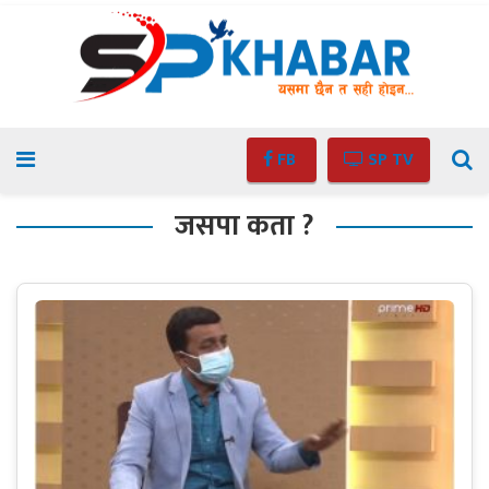
FB
SP TV
जसपा कता ?