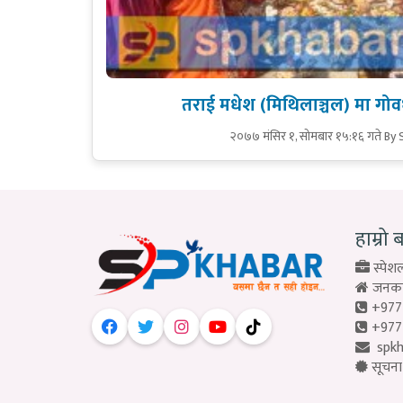
तराई मधेश (मिथिलाञ्चल) मा गोवर
२०७७ मंसिर १, सोमबार १५:१६ गते
By 
हाम्रो 
स्पेशल
जनकपु
+977
+977
spk
सूचना 