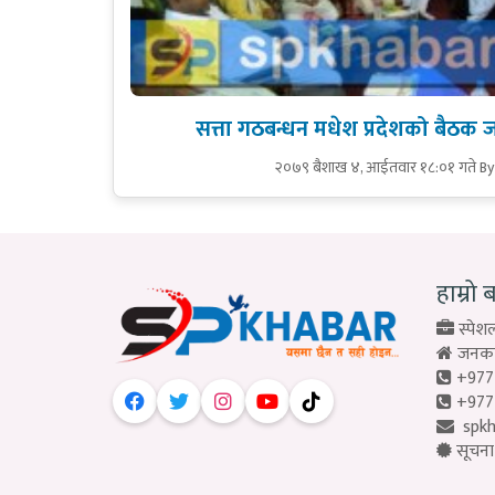
सत्ता गठबन्धन मधेश प्रदेशको बैठक
२०७९ बैशाख ४, आईतवार १८:०१ गते
By
हाम्रो 
स्पेशल
जनकपु
+977
+977
spk
सूचना 