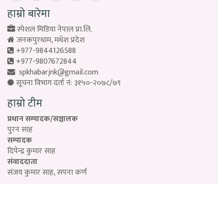
हाम्रो बारेमा
स्पेशल मिडिया नेपाल प्रा.लि.
जनकपुरधाम, मधेश प्रदेश
+977-9844126588
+977-9807672844
spkhabarjnk@gmail.com
सूचना विभाग दर्ता नं: ३१५०-२०७८/७९
हाम्रो टीम
प्रधान सम्पादक/सञ्चालक
पुरन साह
सम्पादक
दिपेन्द्र कुमार साह
संवाददाता
संजय कुमार साह, सपना कर्ण
Designed by:
PROTECH