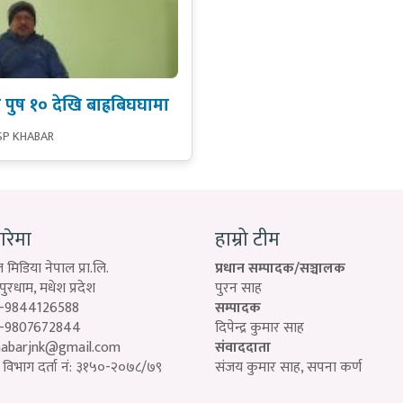
ट पुष १० देखि बाह्रबिघघामा
SP KHABAR
बारेमा
हाम्रो टीम
 मिडिया नेपाल प्रा.लि.
प्रधान सम्पादक/सञ्चालक
रधाम, मधेश प्रदेश
पुरन साह
-9844126588
सम्पादक
-9807672844
दिपेन्द्र कुमार साह
habarjnk@gmail.com
संवाददाता
विभाग दर्ता नं: ३१५०-२०७८/७९
संजय कुमार साह, सपना कर्ण