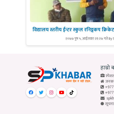
विद्यालय स्तरीय ईन्टर स्कुल रनिङ्गकप क्रिके
२०७७ पुष ५, आईतवार २१:२७ गते
By 
हाम्रो 
स्पेशल
जनकपु
+977
+977
spk
सूचना 