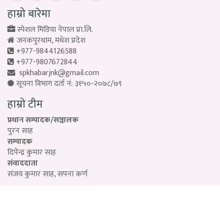
हाम्रो बारेमा
स्पेशल मिडिया नेपाल प्रा.लि.
जनकपुरधाम, मधेश प्रदेश
+977-9844126588
+977-9807672844
spkhabarjnk@gmail.com
सूचना विभाग दर्ता नं: ३१५०-२०७८/७९
हाम्रो टीम
प्रधान सम्पादक/सञ्चालक
पुरन साह
सम्पादक
दिपेन्द्र कुमार साह
संवाददाता
संजय कुमार साह, सपना कर्ण
Designed by:
PROTECH