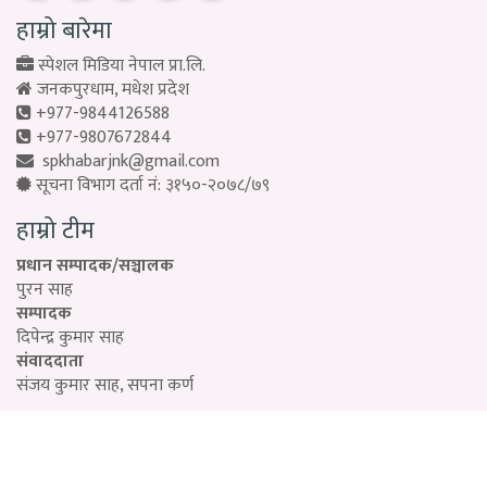
हाम्रो बारेमा
स्पेशल मिडिया नेपाल प्रा.लि.
जनकपुरधाम, मधेश प्रदेश
+977-9844126588
+977-9807672844
spkhabarjnk@gmail.com
सूचना विभाग दर्ता नं: ३१५०-२०७८/७९
हाम्रो टीम
प्रधान सम्पादक/सञ्चालक
पुरन साह
सम्पादक
दिपेन्द्र कुमार साह
संवाददाता
संजय कुमार साह, सपना कर्ण
Designed by:
PROTECH