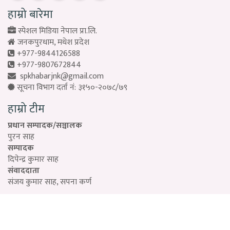
हाम्रो बारेमा
स्पेशल मिडिया नेपाल प्रा.लि.
जनकपुरधाम, मधेश प्रदेश
+977-9844126588
+977-9807672844
spkhabarjnk@gmail.com
सूचना विभाग दर्ता नं: ३१५०-२०७८/७९
हाम्रो टीम
प्रधान सम्पादक/सञ्चालक
पुरन साह
सम्पादक
दिपेन्द्र कुमार साह
संवाददाता
संजय कुमार साह, सपना कर्ण
Designed by:
PROTECH