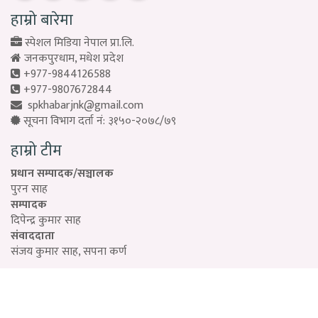
हाम्रो बारेमा
स्पेशल मिडिया नेपाल प्रा.लि.
जनकपुरधाम, मधेश प्रदेश
+977-9844126588
+977-9807672844
spkhabarjnk@gmail.com
सूचना विभाग दर्ता नं: ३१५०-२०७८/७९
हाम्रो टीम
प्रधान सम्पादक/सञ्चालक
पुरन साह
सम्पादक
दिपेन्द्र कुमार साह
संवाददाता
संजय कुमार साह, सपना कर्ण
Designed by:
PROTECH