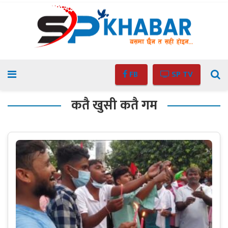
FB
SP TV
कतै खुसी कतै गम