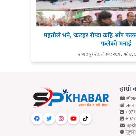
महतोले भने, ‘कटहर रोप्दा कहि आँप फल्छ
फलेको भनाई
२०७७ पुष २७, सोमबार २१:५३ गते
By 
हाम्रो 
स्पेशल
जनकपु
+977
+977
spk
सूचना 