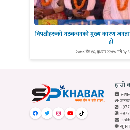
विपक्षीहरुको गठबन्धनको मुख्य कारण जनतामा
हो
२०७८ चैत्र १६, बुधबार २२:१० गते
By 
हाम्रो 
स्पेशल
जनकपु
+977
+977
spk
सूचना 