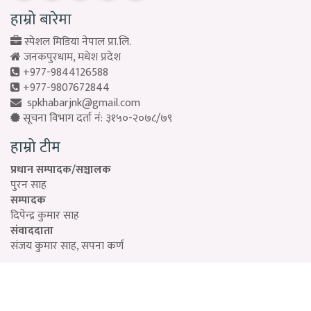
हाम्रो बारेमा
स्पेशल मिडिया नेपाल प्रा.लि.
जनकपुरधाम, मधेश प्रदेश
+977-9844126588
+977-9807672844
spkhabarjnk@gmail.com
सूचना विभाग दर्ता नं: ३१५०-२०७८/७९
हाम्रो टीम
प्रधान सम्पादक/सञ्चालक
पुरन साह
सम्पादक
दिपेन्द्र कुमार साह
संवाददाता
संजय कुमार साह, सपना कर्ण
Designed by:
PROTECH