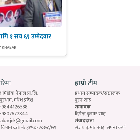
लागि १ सय ६९ उम्मेदवार
P KHABAR
बारेमा
हाम्रो टीम
 मिडिया नेपाल प्रा.लि.
प्रधान सम्पादक/सञ्चालक
रधाम, मधेश प्रदेश
पुरन साह
-9844126588
सम्पादक
-9807672844
दिपेन्द्र कुमार साह
habarjnk@gmail.com
संवाददाता
विभाग दर्ता नं: ३१५०-२०७८/७९
संजय कुमार साह, सपना कर्ण