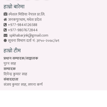
हाम्रो बारेमा
स्पेशल मिडिया नेपाल प्रा.लि.
जनकपुरधाम, मधेश प्रदेश
+977-9844126588
+977-9807672844
spkhabarjnk@gmail.com
सूचना विभाग दर्ता नं: ३१५०-२०७८/७९
हाम्रो टीम
प्रधान सम्पादक/सञ्चालक
पुरन साह
सम्पादक
दिपेन्द्र कुमार साह
संवाददाता
संजय कुमार साह, सपना कर्ण
Designed by:
PROTECH