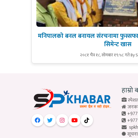
मनिपालको बनल बनायल संरचनामा फुस्सफास,
सिमेन्ट खास
२०८१ चैत्र १८, सोमबार १९:५८ गते
By 
हाम्रो 
स्पेशल
जनकपु
+977
+977
spk
सूचना 