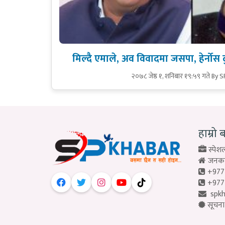
मिल्दै एमाले, अव विवादमा जसपा, हेर्नोस दुव
२०७८ जेष्ठ १, शनिबार १९:५९ गते
By S
हाम्रो 
स्पेशल
जनकपु
+977
+977
spk
सूचना 