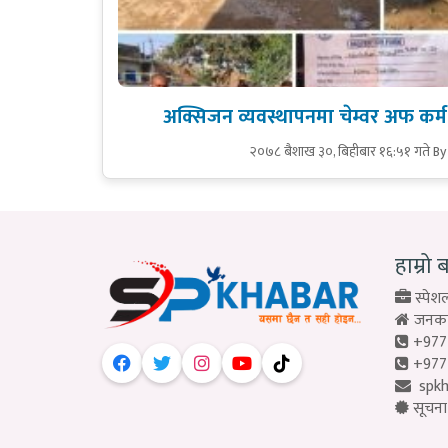
अक्सिजन व्यवस्थापनमा चेम्वर अफ कर
२०७८ बैशाख ३०, बिहीबार १६:५१ गते
By
हाम्रो 
स्पेशल
जनकपु
+977
+977
spk
सूचना 